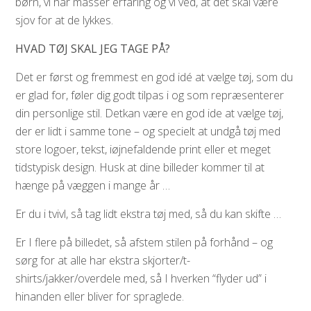
børn, vi har masser erfaring og vi ved, at det skal være
sjov for at de lykkes.
HVAD TØJ SKAL JEG TAGE PÅ?
Det er først og fremmest en god idé at vælge tøj, som du
er glad for, føler dig godt tilpas i og som repræsenterer
din personlige stil. Detkan være en god ide at vælge tøj,
der er lidt i samme tone – og specielt at undgå tøj med
store logoer, tekst, iøjnefaldende print eller et meget
tidstypisk design. Husk at dine billeder kommer til at
hænge på væggen i mange år …
Er du i tvivl, så tag lidt ekstra tøj med, så du kan skifte …
Er I flere på billedet, så afstem stilen på forhånd – og
sørg for at alle har ekstra skjorter/t-
shirts/jakker/overdele med, så I hverken “flyder ud” i
hinanden eller bliver for spraglede.