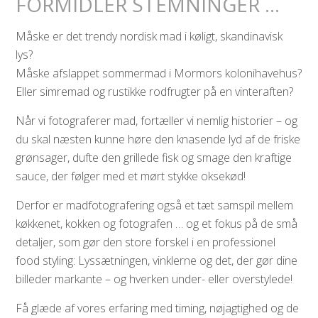
FORMIDLER STEMNINGER …
Måske er det trendy nordisk mad i køligt, skandinavisk
lys?
Måske afslappet sommermad i Mormors kolonihavehus?
Eller simremad og rustikke rodfrugter på en vinteraften?
Når vi fotograferer mad, fortæller vi nemlig historier – og
du skal næsten kunne høre den knasende lyd af de friske
grønsager, dufte den grillede fisk og smage den kraftige
sauce, der følger med et mørt stykke oksekød!
Derfor er madfotografering også et tæt samspil mellem
køkkenet, kokken og fotografen … og et fokus på de små
detaljer, som gør den store forskel i en professionel
food styling: Lyssætningen, vinklerne og det, der gør dine
billeder markante – og hverken under- eller overstylede!
Få glæde af vores erfaring med timing, nøjagtighed og de